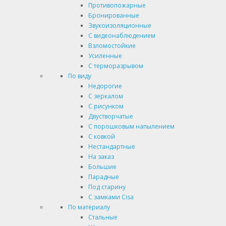
Противопожарные
Бронированные
Звукоизоляционные
С видеонаблюдением
Взломостойкие
Усиленные
С терморазрывом
По виду
Недорогие
С зеркалом
С рисунком
Двустворчатые
С порошковым напылением
С ковкой
Нестандартные
На заказ
Большие
Парадные
Под старину
С замками Cisa
По материалу
Стальные