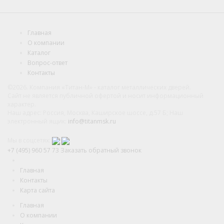
Главная
О компании
Каталог
Вопрос-ответ
Контакты
©2026. Компания «Титан-М» - каталог металлических дверей.
Сайт не является публичной офертой и носит информационный
характер.
Наш адрес: Россия, Москва, Каширское шоссе, д.57 Б; Наш
электронный ящик:
info@titanmsk.ru
Мы в соцсетях:
+7 (495) 960 57 73
Заказать обратный звонок
Главная
Контакты
Карта сайта
Главная
О компании