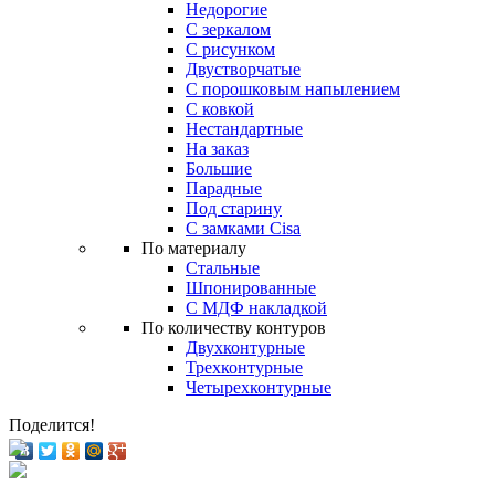
Недорогие
С зеркалом
С рисунком
Двустворчатые
С порошковым напылением
С ковкой
Нестандартные
На заказ
Большие
Парадные
Под старину
С замками Cisa
По материалу
Стальные
Шпонированные
С МДФ накладкой
По количеству контуров
Двухконтурные
Трехконтурные
Четырехконтурные
Поделится!