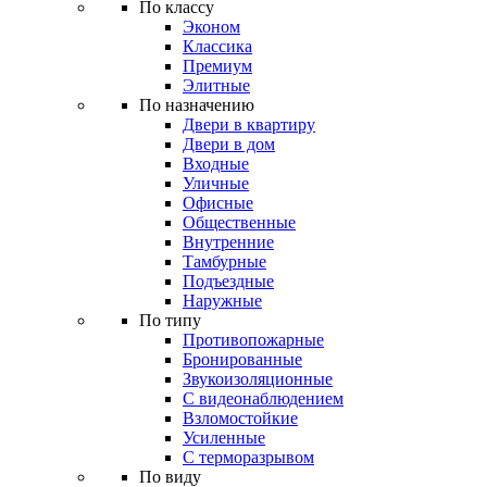
По классу
Эконом
Классика
Премиум
Элитные
По назначению
Двери в квартиру
Двери в дом
Входные
Уличные
Офисные
Общественные
Внутренние
Тамбурные
Подъездные
Наружные
По типу
Противопожарные
Бронированные
Звукоизоляционные
С видеонаблюдением
Взломостойкие
Усиленные
С терморазрывом
По виду