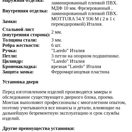
Наружная отделка:
ламинированный пленкой ПВХ.
МДФ 10 мм. Фрезерованный ,
Внутренняя отделка:
ламинированный пленкой ПВХ.
MOTTURA 54.Y 936 M ( 2 в 1 с
Замки:
перекодировкой) Италия.
Стальной лист
2 мм.
(внутренняя сторона):
Толщина стали:
3 мм.
Ребра жесткости:
6 шт.
Ручка:
"Laredo" Италия
Петли:
3 петли на опорном подшипнике.
Цилиндр:
"Laredo" Италия
Броненакладка:
врезная "Laredo" Италия
Защита замка:
Ферромарганцевая пластина
Установка двери
Перед изготовлением изделий производятся замеры и
обследование существующего дверного блока, проема.
Монтаж выполняют профессионалы с многолетним опытом,
поэтому учитываются все нюансы и детали, влияющие на
дальнейшую безремонтную эксплуатацию и срок службы
изделий.
Другие преимущества установки: