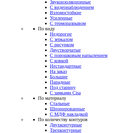
Звукоизоляционные
С видеонаблюдением
Взломостойкие
Усиленные
С терморазрывом
По виду
Недорогие
С зеркалом
С рисунком
Двустворчатые
С порошковым напылением
С ковкой
Нестандартные
На заказ
Большие
Парадные
Под старину
С замками Cisa
По материалу
Стальные
Шпонированные
С МДФ накладкой
По количеству контуров
Двухконтурные
Трехконтурные