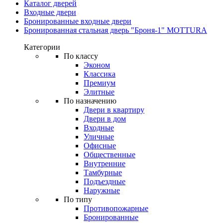
Каталог дверей
Входные двери
Бронированные входные двери
Бронированная стальная дверь "Броня-1" MOTTURA
Категории
По классу
Эконом
Классика
Премиум
Элитные
По назначению
Двери в квартиру
Двери в дом
Входные
Уличные
Офисные
Общественные
Внутренние
Тамбурные
Подъездные
Наружные
По типу
Противопожарные
Бронированные