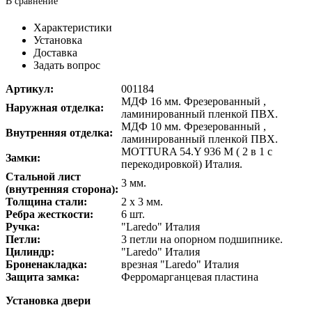
В сравнение
Характеристики
Установка
Доставка
Задать вопрос
Артикул:
001184
МДФ 16 мм. Фрезерованный ,
Наружная отделка:
ламинированный пленкой ПВХ.
МДФ 10 мм. Фрезерованный ,
Внутренняя отделка:
ламинированный пленкой ПВХ.
MOTTURA 54.Y 936 M ( 2 в 1 с
Замки:
перекодировкой) Италия.
Стальной лист
3 мм.
(внутренняя сторона):
Толщина стали:
2 х 3 мм.
Ребра жесткости:
6 шт.
Ручка:
"Laredo" Италия
Петли:
3 петли на опорном подшипнике.
Цилиндр:
"Laredo" Италия
Броненакладка:
врезная "Laredo" Италия
Защита замка:
Ферромарганцевая пластина
Установка двери