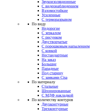
Звукоизоляционные
С видеонаблюдением
Взломостойкие
Усиленные
С терморазрывом
По виду
Недорогие
С зеркалом
С рисунком
Двустворчатые
С порошковым напылением
С ковкой
Нестандартные
На заказ
Большие
Парадные
Под старину
С замками Cisa
По материалу
Стальные
Шпонированные
С МДФ накладкой
По количеству контуров
Двухконтурные
Трехконтурные