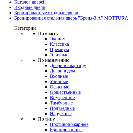
Каталог дверей
Входные двери
Бронированные входные двери
Бронированная стальная дверь "Броня-3 А" MOTTURA
Категории
По классу
Эконом
Классика
Премиум
Элитные
По назначению
Двери в квартиру
Двери в дом
Входные
Уличные
Офисные
Общественные
Внутренние
Тамбурные
Подъездные
Наружные
По типу
Противопожарные
Бронированные