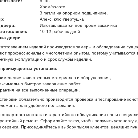
жесткости:
6 шт.
Хром/золото
3 петли на опорном подшипнике.
р:
Апекс, ключ/вертушка
 двери:
Изготавливается под проём заказчика
зготовления:
10-12 рабочих дней
вка двери
зготовлением изделий производятся замеры и обследование суще
ют профессионалы с многолетним опытом, поэтому учитываются 
нтную эксплуатацию и срок службы изделий.
 преимущества установки:
рименение качественных материалов и оборудования;
аксимально быстрое завершение работ;
арантия на все выполненные операции.
становки обязательно производится проверка и тестирование конс
элементы для удобного пользования.
тандартного монтажа и гарантийного обслуживания наши специал
рантийный ремонт. Оформляйте заказ, чтобы получить установку д
 сервиса. Присоединяйтесь к выбору тысяч клиентов, ценящих пунк