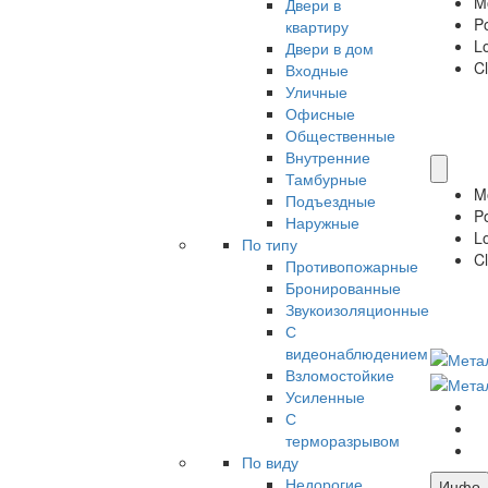
M
Двери в
P
квартиру
Lo
Двери в дом
Cl
Входные
Уличные
Офисные
Общественные
Внутренние
Тамбурные
M
Подъездные
P
Наружные
Lo
По типу
Cl
Противопожарные
Бронированные
Звукоизоляционные
С
видеонаблюдением
Взломостойкие
Усиленные
С
терморазрывом
По виду
Недорогие
Инфо