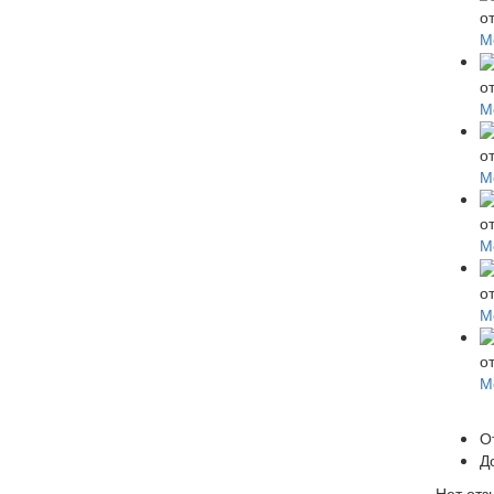
о
М
о
М
о
М
о
М
о
М
о
М
О
Д
Нет отз