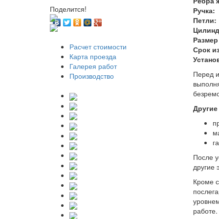
Ребра 
Поделится!
Ручка:
Петли:
Цилинд
Размер
Расчет стоимости
Срок и
Карта проезда
Устано
Галерея работ
Перед и
Производство
выполня
безремо
Другие
п
м
г
После у
другие 
Кроме с
послега
уровнем
работе.