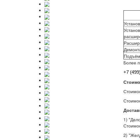
Установ
Установ
расшир
Расшире
Демонт
Подъём 
Более п
+7 (499
Стоимо
Стоимос
Стоимос
Достав
1) "Дел
Стоимос
2) "Жел