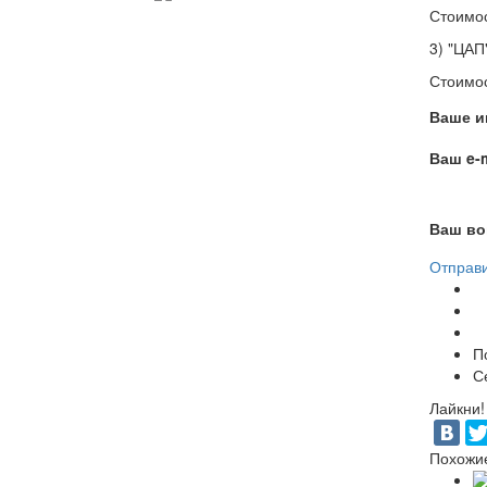
Стоимос
3) "ЦАП
Стоимос
Ваше и
Ваш e-m
Ваш во
Отправ
П
С
Лайкни!
Похожи