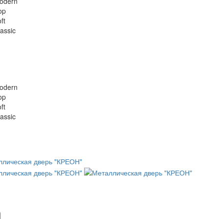
odern
op
ft
assic
odern
op
ft
assic