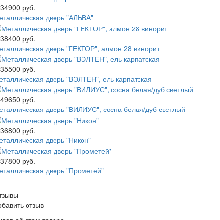
т
34900 руб.
еталлическая дверь "АЛЬВА"
т
38400 руб.
еталлическая дверь "ГЕКТОР", алмон 28 винорит
т
35500 руб.
еталлическая дверь "ВЭЛТЕН", ель карпатская
т
49650 руб.
еталлическая дверь "ВИЛИУС", сосна белая/дуб светлый
т
36800 руб.
еталлическая дверь "Никон"
т
37800 руб.
еталлическая дверь "Прометей"
тзывы
обавить отзыв
ывов об этом товаре.