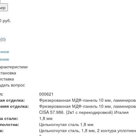
ьер
 руб.
(
0
)
нное
ение
арактеристики
становка
оставка
адать вопрос
л:
000621
ая отделка:
Фрезерованная МДФ-панель 10 мм, ламинирова
нняя отделка:
Фрезерованная МДФ-панель 10 мм, ламинирова
CISA 57.986. (2в1 с перекодировкой) Италия
а стали:
1,8 мм
 полотна:
Цельногнутая сталь 1,8 мм
а:
Цельногнутая сталь, 1,8 мм, 2 контура уплотне