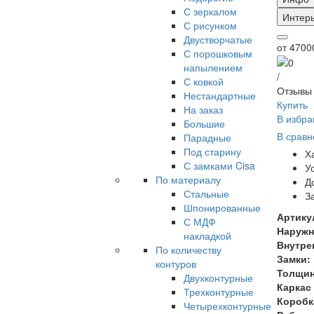
С зеркалом
Интер
С рисунком
Двустворчатые
от
47000
С порошковым
напылением
/
С ковкой
Отзывы 
Нестандартные
Купить
На заказ
В избра
Большие
В сравн
Парадные
Под старину
Х
С замками Cisa
У
По материалу
Д
Стальные
З
Шпонированные
Артику
С МДФ
Наружн
накладкой
Внутре
По количеству
Замки:
контуров
Толщин
Двухконтурные
Каркас
Трехконтурные
Коробк
Четырехконтурные