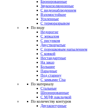
Бронированные
Звукоизоляционные
С видеонаблюдением
Взломостойкие
Усиленные
С терморазрывом
По виду
Недорогие
С зеркалом
С рисунком
Двустворчатые
С порошковым напылением
С ковкой
Нестандартные
На заказ
Большие
Парадные
Под старину
С замками Cisa
По материалу
Стальные
Шпонированные
С МДФ накладкой
По количеству контуров
Двухконтурные