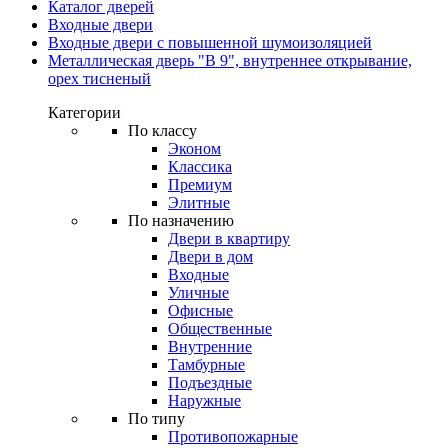
Каталог дверей
Входные двери
Входные двери с повышенной шумоизоляцией
Металлическая дверь "В 9", внутреннее открывание,
орех тисненый
Категории
По классу
Эконом
Классика
Премиум
Элитные
По назначению
Двери в квартиру
Двери в дом
Входные
Уличные
Офисные
Общественные
Внутренние
Тамбурные
Подъездные
Наружные
По типу
Противопожарные