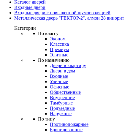
Каталог дверей
Входные двери
Входные двери с повышенной шумоизоляцией
Металлическая дверь "ГЕКТОР-2", алмон 28 винорит
Категории
По классу
Эконом
Классика
Премиум
Элитные
По назначению
Двери в квартиру
Двери в дом
Входные
Уличные
Офисные
Общественные
Внутренние
Тамбурные
Подъездные
Наружные
По типу
Противопожарные
Бронированные