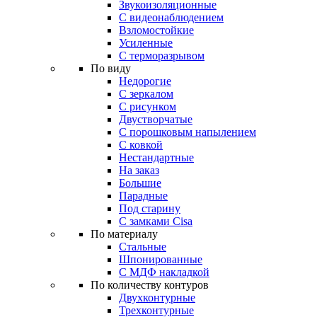
Звукоизоляционные
С видеонаблюдением
Взломостойкие
Усиленные
С терморазрывом
По виду
Недорогие
С зеркалом
С рисунком
Двустворчатые
С порошковым напылением
С ковкой
Нестандартные
На заказ
Большие
Парадные
Под старину
С замками Cisa
По материалу
Стальные
Шпонированные
С МДФ накладкой
По количеству контуров
Двухконтурные
Трехконтурные