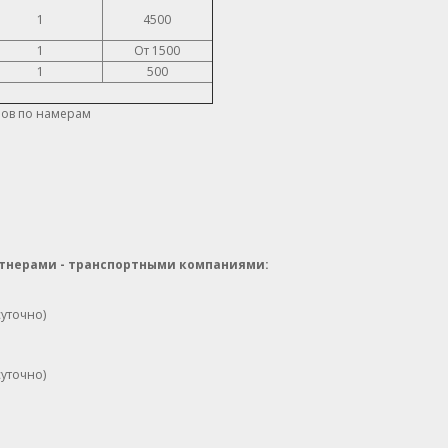
1
4500
1
От 1500
1
500
ров по намерам
тнерами - транспортными компаниями:
суточно)
суточно)