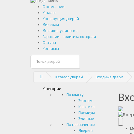
Меню
О компании
Каталог
Конструкция дверей
Дилерам
Доставка-установка
Гарантии - политика возврата
Отзывы
Контакты
Каталог дверей
Входные двери
Категории
Вхо
По классу
Эконом
Классика
Премиум
Элитные
По назначению
M
Двери в