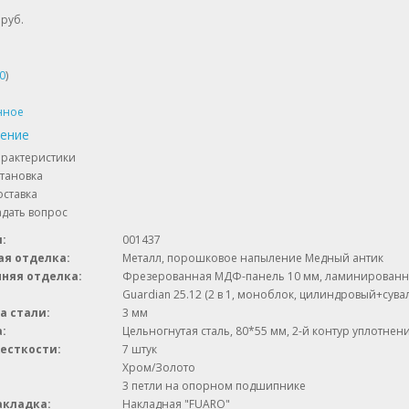
 руб.
0
)
нное
нение
арактеристики
тановка
ставка
дать вопрос
:
001437
ая отделка:
Металл, порошковое напыление Медный антик
няя отделка:
Фрезерованная МДФ-панель 10 мм, ламинированна
Guardian 25.12 (2 в 1, моноблок, цилиндровый+сува
а стали:
3 мм
:
Цельногнутая сталь, 80*55 мм, 2-й контур уплотнен
есткости:
7 штук
Хром/Золото
3 петли на опорном подшипнике
акладка:
Накладная "FUARO"