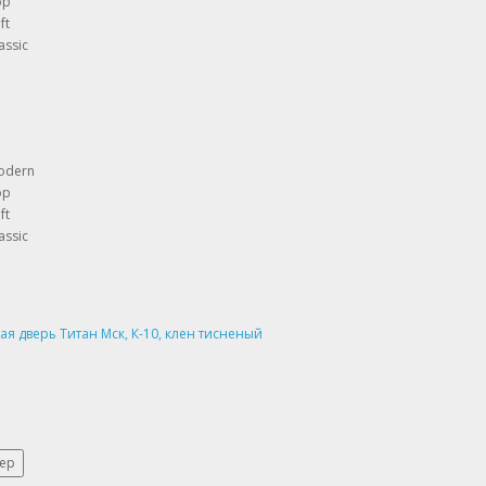
op
ft
assic
odern
op
ft
assic
ер