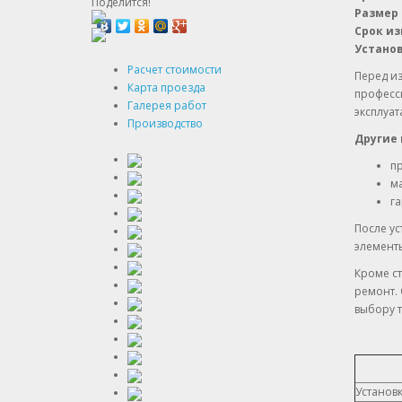
Поделится!
Размер 
Срок из
Устано
Расчет стоимости
Перед и
Карта проезда
професс
Галерея работ
эксплуат
Производство
Другие
п
м
га
После ус
элемент
Кроме с
ремонт. 
выбору т
Установ