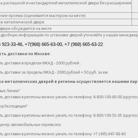
ка распашной и нестандартной металлической двери без расширения
ние проема (оценивается мастером на месте)
ж металлической двери
двери обсуждается на месте
одробную информацию по установке дверей уточняйте у наших менедже
) 923-33-46, +7
(968) 665-63-00, +7 (968) 665-63-22
ть доставки по Москве:
ь доставки в пределах МКАД - 2000 рублей .
ь доставки за пределы МКАД - 2000 рублей + 50 руб. за км.
ка металлических дверей в регионы осуществляется нашими пар
вые Линии"
ь доставки в регионы можно узнать по телефону: 8-800-100-80-00 (кругло
ДорЭкспедиция"
ь доставки в регионы можно узнать по телефону: 8-800-100-55-05 (кругло
 центр автомобильных перевозок.
ь доставки в регионы можно узнать по телефону: +7 (495) 647-88-80