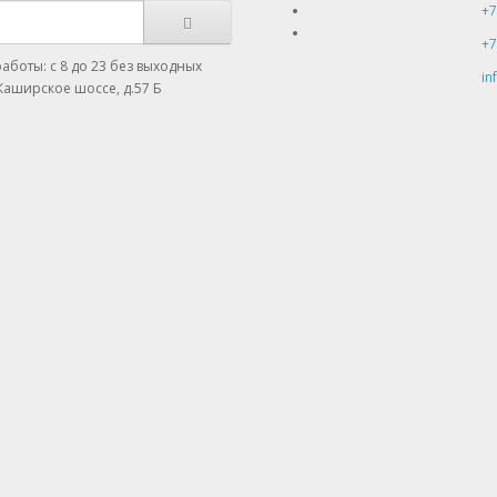
+7
+7
аботы: с 8 до 23 без выходных
in
Каширское шоссе, д.57 Б