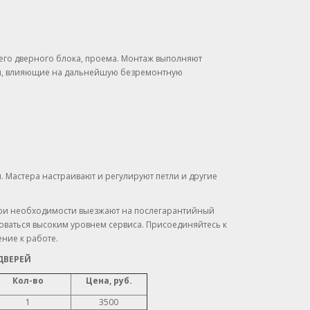
его дверного блока, проема. Монтаж выполняют
ли, влияющие на дальнейшую безремонтную
. Мастера настраивают и регулируют петли и другие
при необходимости выезжают на послегарантийный
зоваться высоким уровнем сервиса. Присоединяйтесь к
ние к работе.
ДВЕРЕЙ
Кол-во
Цена, руб.
1
3500