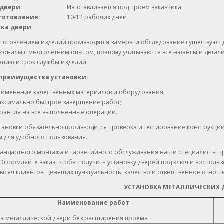
двери:
Изготавливается под проём заказчика
готовления:
10-12 рабочих дней
вка двери
зготовлением изделий производятся замеры и обследование существующ
ионалы с многолетним опытом, поэтому учитываются все нюансы и дета
ацию и срок службы изделий.
 преимущества установки:
рименение качественных материалов и оборудования;
аксимально быстрое завершение работ;
рантия на все выполненные операции.
тановки обязательно производится проверка и тестирование конструкции
ы для удобного пользования.
тандартного монтажа и гарантийного обслуживания наши специалисты 
Оформляйте заказ, чтобы получить установку дверей под ключ и восполь
ысяч клиентов, ценящих пунктуальность, качество и ответственное отноше
УСТАНОВКА МЕТАЛЛИЧЕСКИХ 
Наименование работ
ка металлической двери без расширения проема