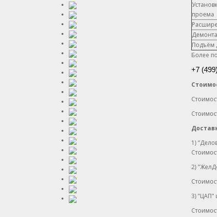
Установ
проема
Расшире
Демонта
Подъём 
Более п
+7 (499
Стоимос
Стоимост
Стоимост
Достав
1) "Дело
Стоимост
2) "Жел
Стоимост
3) "ЦАП"
Стоимост