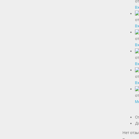
от
Вх
от
Вх
от
Вх
от
Вх
от
Вх
от
Ме
О
Д
Нет отзы