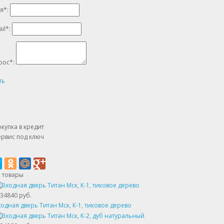
я
*
:
il
*
:
рос
*
:
ть
купка в кредит
рвис под ключ
 товары
34840 руб.
одная дверь Титан Мск, К-1, тиковое дерево