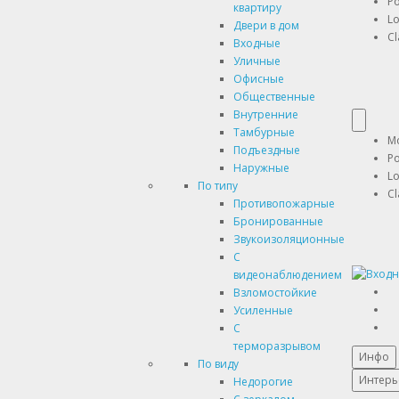
P
квартиру
Lo
Двери в дом
Cl
Входные
Уличные
Офисные
Общественные
Внутренние
Тамбурные
M
Подъездные
P
Наружные
Lo
По типу
Cl
Противопожарные
Бронированные
Звукоизоляционные
С
видеонаблюдением
Взломостойкие
Усиленные
С
терморазрывом
Инфо
По виду
Интерь
Недорогие