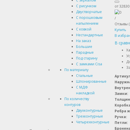
С зеркалом
С рисунком
от
32830
Двустворчатые
С порошковым
/
напылением
Отзывы (
С ковкой
Купить
Нестандартные
В избра
На заказ
В срав
Большие
Х
Парадные
Ус
Под старину
До
С замками Cisa
За
По материалу
Стальные
Артикул
Шпонированные
Наружн
С МДФ
Внутрен
накладкой
Замки:
По количеству
Толщин
контуров
Коробка
Двухконтурные
Ребра ж
Трехконтурные
Ручка:
Четырехконтурные
Петли:
Бронен