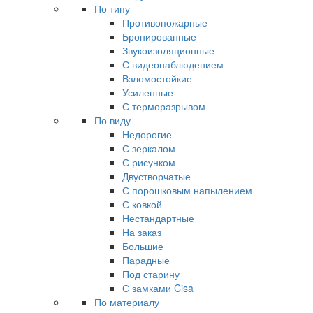
По типу
Противопожарные
Бронированные
Звукоизоляционные
С видеонаблюдением
Взломостойкие
Усиленные
С терморазрывом
По виду
Недорогие
С зеркалом
С рисунком
Двустворчатые
С порошковым напылением
С ковкой
Нестандартные
На заказ
Большие
Парадные
Под старину
С замками Cisa
По материалу