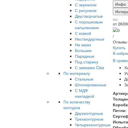
Инфо
С зеркалом
С рисунком
Интер
Двустворчатые
С порошковым
от
26300
напылением
С ковкой
/
Нестандартные
Отзывы 
На заказ
Купить
Большие
В избра
Парадные
В сравн
Под старину
Х
С замками Cisa
У
По материалу
Д
Стальные
З
Шпонированные
С МДФ
Артику
накладкой
Толщин
По количеству
Коробк
контуров
Петли:
Двухконтурные
Сертиф
Трехконтурные
Испыта
Четырехконтурные
Обрабо