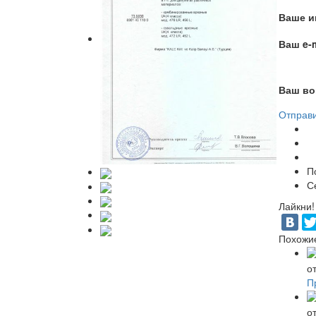
Ваше и
Ваш e-m
Ваш во
Отправ
П
С
Лайкни!
Похожи
о
П
о