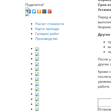
Срок и
Поделится!
Устано
Перед и
выполня
Расчет стоимости
безремо
Карта проезда
Галерея работ
Другие
Производство
п
м
г
После у
другие 
Кроме с
послега
уровнем
работе.
Установ