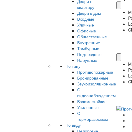
Двери в
квартиру
M
Двери в дом
P
Входные
Lo
Уличные
Cl
Офисные
Общественные
Внутренние
Тамбурные
Подъездные
Наружные
M
По типу
P
Противопожарные
Lo
Бронированные
Cl
Звукоизоляционные
С
видеонаблюдением
Взломостойкие
Усиленные
С
терморазрывом
По виду
Недорогие