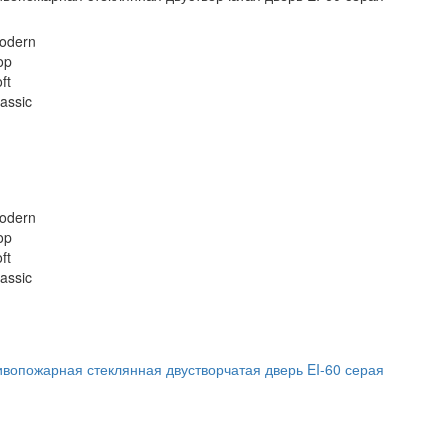
odern
op
ft
assic
odern
op
ft
assic