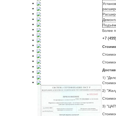
Установ
расшир
Расшире
Демонт
Подъём 
Более п
+7 (499
Стоимо
Стоимос
Стоимос
Достав
1) "Дел
Стоимос
2) "Жел
Стоимос
3) "ЦАП
Стоимос