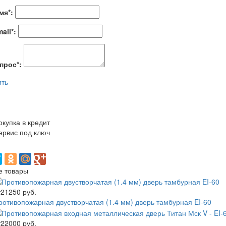
мя
*
:
ail
*
:
прос
*
:
ить
окупка в кредит
ервис под ключ
е товары
т
21250 руб.
ротивопожарная двустворчатая (1.4 мм) дверь тамбурная EI-60
т
22000 руб.