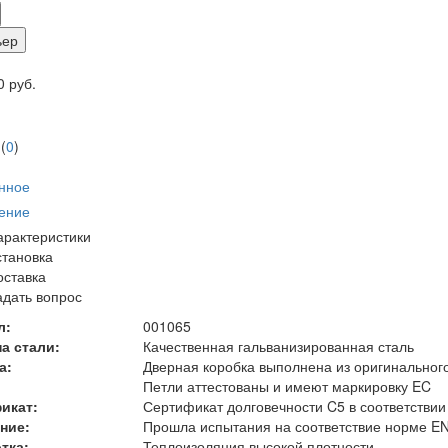
ьер
 руб.
(
0
)
нное
ение
арактеристики
становка
оставка
адать вопрос
л:
001065
а стали:
Качественная гальванизированная сталь
а:
Дверная коробка выполнена из оригинальног
Петли аттестованы и имеют маркировку EC
икат:
Сертификат долговечности C5 в соответствии
ние:
Прошла испытания на соответствие норме EN
тка:
Теплоизоляция высокой плотности.