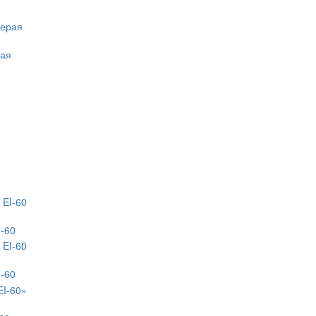
рая
-60
-60