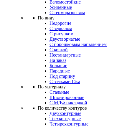
Взломостойкие
Усиленные
С терморазрывом
По виду
Недорогие
С зеркалом
С рисунком
Двустворчатые
С порошковым напылением
С ковкой
Нестандартные
На заказ
Большие
Парадные
Под старину
С замками Cisa
По материалу
Стальные
Шпонированные
С МДФ накладкой
По количеству контуров
Двухконтурные
Трехконтурные
Четырехконтурные