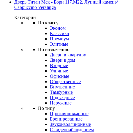
Дверь Титан Мск - Борн 117.М22, Лунный камень/
Cappuccino Veralinga
Категории
По классу
Эконом
Классика
Премиум
Элитные
По назначению
Двери в квартиру
Двери в дом
Входные
Уличные
Офисные
Общественные
Внутренние
Тамбурные
Подъездные
Наружные
По типу
Противопожарные
Бронированные
Звукоизоляционные
С видеонаблюдением