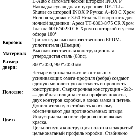
L-Auto с автоматической шторкой INOX P
Накладка сувальдная внутренняя: DE-11-L-
Shutter со шторкой INOX P Ручка: A-493 C Хром
Ночная задвижка: З-60 Никель Поворотник для
ночной задвижки: Apecs ТТ-0803-8/75 CR Хром
Глазок: 6016/50-90 CR Хром со шторкой и углом
обзора 180°
Три контура высококачественного EPDM-
Коробка:
уплотнителя (Швеция).
Высококачественная конструкционная
Материал:
углеродистая сталь (08пс).
Размер
860*2050, 960*2050 мм.
двери:
Четыре вертикально-горизонтальных
усиливающих омега-профиля (ребра) создают
единую монолитную жесткость и прочность
конструкции. Сверхпрочная конструкция «6x2»
Полотно:
— двойная толщина стали профиля полотна,
двух контуров коробки, в зонах замка и петель.
Дополнительную стойкость ко взлому
обеспечивают два противосъемных штыря.
Индустриальная полиэфирная порошковая
Цвет:
краска.
Цельногнутая конструкция полотна и закрытый
цельнокатаный профиль коробки. Стабильно