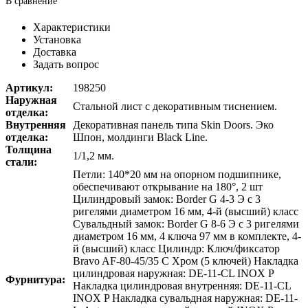
В сравнение
Характеристики
Установка
Доставка
Задать вопрос
Артикул:
198250
Наружная
Стальной лист с декоративным тиснением.
отделка:
Внутренняя
Декоративная панель типа Skin Doors. Эко
отделка:
Шпон, молдинги Black Line.
Толщина
1/1,2 мм.
стали:
Петли: 140*20 мм на опорном подшипнике,
обеспечивают открывание на 180°, 2 шт
Цилиндровый замок: Border G 4-3 Э с 3
ригелями диаметром 16 мм, 4-й (высший) класс
Сувальдный замок: Border G 8-6 Э с 3 ригелями
диаметром 16 мм, 4 ключа 97 мм в комплекте, 4-
й (высший) класс Цилиндр: Ключ/фиксатор
Bravo AF-80-45/35 C Хром (5 ключей) Накладка
цилиндровая наружная: DE-11-CL INOX P
Фурнитура:
Накладка цилиндровая внутренняя: DE-11-CL
INOX P Накладка сувальдная наружная: DE-11-