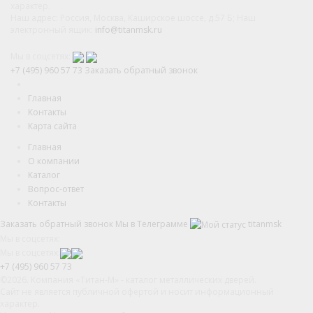
характер.
Наш адрес: Россия, Москва, Каширское шоссе, д.57 Б; Наш
электронный ящик:
info@titanmsk.ru
Мы в соцсетях:
+7 (495) 960 57 73
Заказать обратный звонок
Главная
Контакты
Карта сайта
Главная
О компании
Каталог
Вопрос-ответ
Контакты
Заказать обратный звонок
Мы в Телеграмме
titanmsk
Мы в соцсетях:
Мы в соцсетях:
+7 (495) 960 57 73
©2026. Компания «Титан-М» - каталог металлических дверей.
Сайт не является публичной офертой и носит информационный
характер.