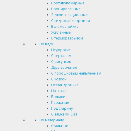
Противопожарные
Бронированные
Звукоизоляционные
С видеонаблюдением
Взломостойкие
Усиленные
С терморазрывом
По виду
Недорогие
С зеркалом
С рисунком
Двустворчатые
С порошковым напылением
С ковкой
Нестандартные
На заказ
Большие
Парадные
Под старину
С замками Cisa
По материалу
Стальные