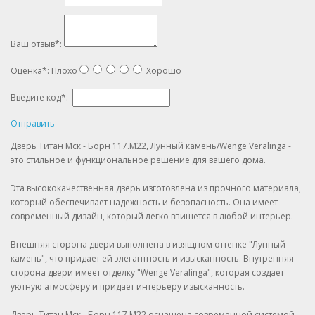
Ваш отзыв
*
:
Оценка
*
:
Плохо
Хорошо
Введите код
*
:
Отправить
Дверь Титан Мск - Борн 117.М22, Лунный камень/Wenge Veralinga -
это стильное и функциональное решение для вашего дома.
Эта высококачественная дверь изготовлена из прочного материала,
который обеспечивает надежность и безопасность. Она имеет
современный дизайн, который легко впишется в любой интерьер.
Внешняя сторона двери выполнена в изящном оттенке "Лунный
камень", что придает ей элегантность и изысканность. Внутренняя
сторона двери имеет отделку "Wenge Veralinga", которая создает
уютную атмосферу и придает интерьеру изысканность.
Дверь Титан Мск - Борн 117.М22 оснащена современной системой