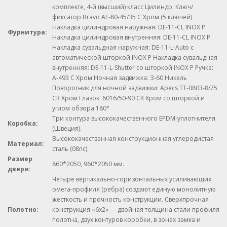
комплекте, 4-й (высший) класс Цилиндр: Ключ/
фиксатор Bravo AF-80-45/35 C Хром (5 ключей)
Накладка цилиндровая наружная: DE-11-CL INOX P
Фурнитура:
Накладка цилиндровая внутренняя: DE-11-CL INOX P
Накладка сувальдная наружная: DE-11-L-Auto с
автоматической шторкой INOX P Накладка сувальдная
внутренняя: DE-11-L-Shutter со шторкой INOX P Ручка:
A-493 C Хром Ночная задвижка: З-60 Никель
Поворотник для ночной задвижки: Apecs ТТ-0803-8/75
CR Хром Глазок: 6016/50-90 CR Хром со шторкой и
углом обзора 180°
Три контура высококачественного EPDM-уплотнителя
Коробка:
(Швеция).
Высококачественная конструкционная углеродистая
Материал:
сталь (08пс).
Размер
860*2050, 960*2050 мм.
двери:
Четыре вертикально-горизонтальных усиливающих
омега-профиля (ребра) создают единую монолитную
жесткость и прочность конструкции. Сверхпрочная
Полотно:
конструкция «6x2» — двойная толщина стали профиля
полотна, двух контуров коробки, в зонах замка и