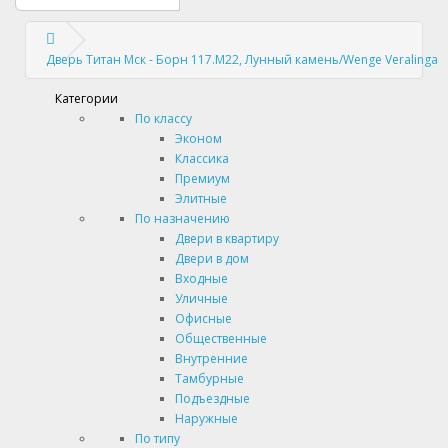
Дверь Титан Мск - Борн 117.М22, Лунный камень/Wenge Veralinga
Категории
По классу
Эконом
Классика
Премиум
Элитные
По назначению
Двери в квартиру
Двери в дом
Входные
Уличные
Офисные
Общественные
Внутренние
Тамбурные
Подъездные
Наружные
По типу