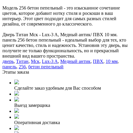
Модель 256 бетон пепельный - это изысканное сочетание
цветов, которое добавит нотку стиля и роскоши в ваш
интерьер. Этот цвет подходит для самых разных стилей
дизайна, от современного до классического.
Дверь Титан Мск - Lux-3 A, Медный антик/ ПВХ 10 мм.
панель 256 бетон пепельный - идеальный выбор для тех, кто
ценит качество, стиль и надежность. Установив эту дверь, вы
получите не только функциональность, но и прекрасный
внешний вид вашего пространства.
дверь
,
Титан
,
Мск
,
Lux-3 A
,
Медный антик
,
ПВХ
,
10 мм
,
панель
,
256
,
бетон пепельный
Этапы заказа
Сделайте заказ удобным для Вас способом
Выезд замерщика
Оперативная доставка