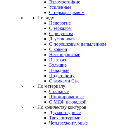
Взломостойкие
Усиленные
С терморазрывом
По виду
Недорогие
С зеркалом
С рисунком
Двустворчатые
С порошковым напылением
С ковкой
Нестандартные
На заказ
Большие
Парадные
Под старину
С замками Cisa
По материалу
Стальные
Шпонированные
С МДФ накладкой
По количеству контуров
Двухконтурные
Трехконтурные
Четырехконтурные