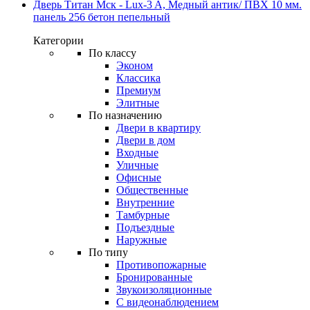
Дверь Титан Мск - Lux-3 A, Медный антик/ ПВХ 10 мм.
панель 256 бетон пепельный
Категории
По классу
Эконом
Классика
Премиум
Элитные
По назначению
Двери в квартиру
Двери в дом
Входные
Уличные
Офисные
Общественные
Внутренние
Тамбурные
Подъездные
Наружные
По типу
Противопожарные
Бронированные
Звукоизоляционные
С видеонаблюдением