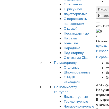
С зеркалом
С рисунком
Инфо
Двустворчатые
Интер
С порошковым
напылением
от
21252
С ковкой
Нестандартные
/
На заказ
Отзывы 
Большие
Купить
Парадные
В избра
Под старину
В сравн
С замками Cisa
По материалу
Х
Стальные
У
Шпонированные
Д
С МДФ
З
накладкой
Артику
По количеству
Наружн
контуров
отделк
Двухконтурные
Внутре
Трехконтурные
отделк
Четырехконтурные
Толщи