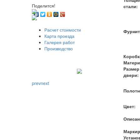
Поделится!
стали:
Расчет стоимости
Фурнит
Карта проезда
Галерея работ
Производство
Коробк
Матери
Размер
двери:
prev
next
Полотн
Цвет:
Описан
Маркир
Устано