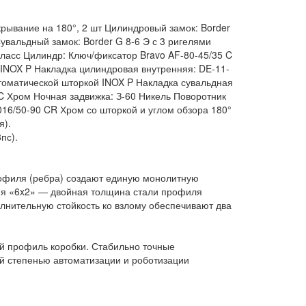
рывание на 180°, 2 шт Цилиндровый замок: Border
увальдный замок: Border G 8-6 Э с 3 ригелями
класс Цилиндр: Ключ/фиксатор Bravo AF-80-45/35 C
INOX P Накладка цилиндровая внутренняя: DE-11-
втоматической шторкой INOX P Накладка сувальдная
 C Хром Ночная задвижка: З-60 Никель Поворотник
016/50-90 CR Хром со шторкой и углом обзора 180°
я).
пс).
офиля (ребра) создают единую монолитную
ция «6x2» — двойная толщина стали профиля
полнительную стойкость ко взлому обеспечивают два
й профиль коробки. Стабильно точные
й степенью автоматизации и роботизации