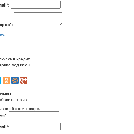
ail
*
:
прос
*
:
ить
окупка в кредит
ервис под ключ
тзывы
обавить отзыв
ывов об этом товаре.
мя
*
:
ail
*
: