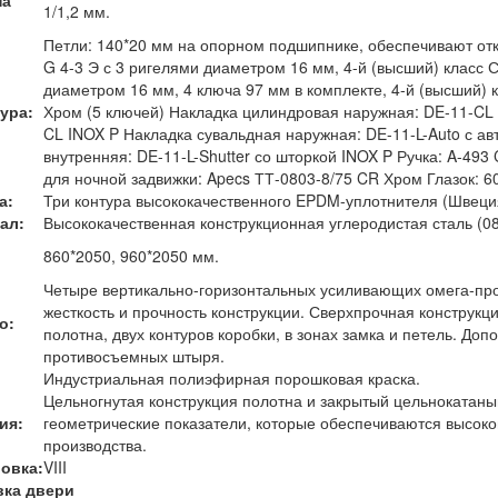
1/1,2 мм.
Петли: 140*20 мм на опорном подшипнике, обеспечивают отк
G 4-3 Э с 3 ригелями диаметром 16 мм, 4-й (высший) класс С
диаметром 16 мм, 4 ключа 97 мм в комплекте, 4-й (высший) 
ура:
Хром (5 ключей) Накладка цилиндровая наружная: DE-11-CL 
CL INOX P Накладка сувальдная наружная: DE-11-L-Auto с а
внутренняя: DE-11-L-Shutter со шторкой INOX P Ручка: A-493
для ночной задвижки: Apecs ТТ-0803-8/75 CR Хром Глазок: 6
а:
Три контура высококачественного EPDM-уплотнителя (Швеци
ал:
Высококачественная конструкционная углеродистая сталь (08
860*2050, 960*2050 мм.
Четыре вертикально-горизонтальных усиливающих омега-пр
жесткость и прочность конструкции. Сверхпрочная конструк
о:
полотна, двух контуров коробки, в зонах замка и петель. До
противосъемных штыря.
Индустриальная полиэфирная порошковая краска.
Цельногнутая конструкция полотна и закрытый цельнокатаны
ия:
геометрические показатели, которые обеспечиваются высоко
производства.
овка:
VIII
вка двери