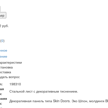
ьер
 руб.
(
0
)
нное
ение
арактеристики
становка
оставка
адать вопрос
л:
198310
ая
Стальной лист с декоративным тиснением.
а:
нняя
Декоративная панель типа Skin Doors. Эко Шпон, молдинги Bl
а:
на