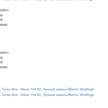
odern
op
ft
assic
odern
op
ft
assic