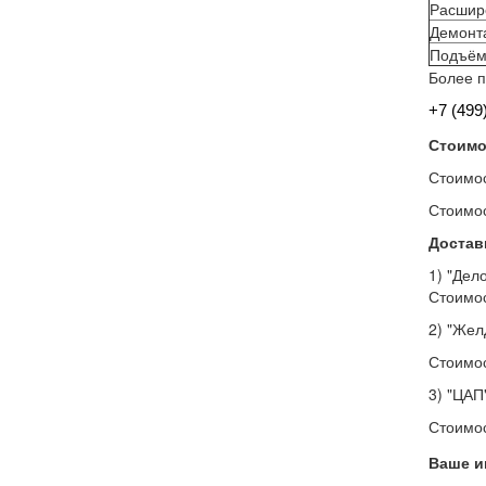
Расшире
Демонт
Подъём 
Более п
+7 (499
Стоимо
Стоимос
Стоимос
Достав
1) "Дел
Стоимос
2) "Жел
Стоимос
3) "ЦАП
Стоимос
Ваше и