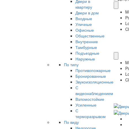
Двери в
квартиру
M
Двери в дом
P
Входные
Lo
Уличные
Cl
Офисные
Общественные
Внутренние
Тамбурные
Подъездные
Наружные
M
По типу
P
Противопожарные
Lo
Бронированные
Cl
Звукоизоляционные
С
видеонаблюдением
Взломостойкие
Усиленные
С
терморазрывом
По виду
Недорогие