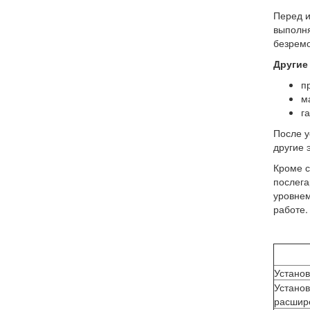
Перед и
выполня
безремо
Другие
п
м
г
После у
другие 
Кроме с
послега
уровнем
работе.
Установ
Установ
расшир