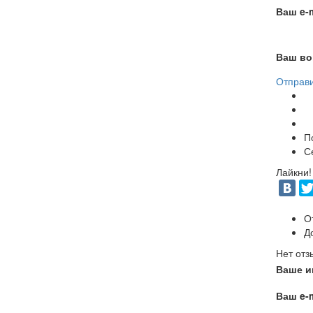
Ваш e-m
Ваш во
Отправ
П
С
Лайкни!
О
Д
Нет отз
Ваше и
Ваш e-m