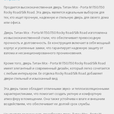
Продается высококачественная дверь Титан Мск - Porta M П50.П50
Rocky Road/Silk Road. Эта дверь является идеальным выбором для
тех, кто ищет прочную, надежную и стильную дверь для своего дома
или офиса.
Дверь Титан Мск - Porta M П50.П50 Rocky Road/Silk Road изготовлена
из высококачественной стали, что обеспечивает превосходную
прочность и долговечность. Ее конструкция включает в себя мощный
корпус и усиленные замки, что гарантирует надежную защиту от
взлома и несанкционированного проникновения.
Кроме того, дверь Титан Мск - Porta M П50.П50 Rocky Road/Silk Road
имеет элегантный и современный дизайн, который легко сочетается
с любым интерьером. Ее отделка Rocky Road/Silk Road добавляет
двери стильный и изысканный вид.
Эта дверь также обладает отличными звуко- и теплоизоляционными
характеристиками, что помогает создать уютную и комфортную
атмосферу в помещении. Она также устойчива к влаге и внешним
воздействиям, что обеспечивает ее долгий срок службы.