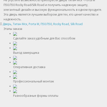
Не упустите возможность приобрести дверь Титан Мск - Porta M
П50.П50 Rocky Road/Silk Road и получить надежную защиту,
элегантный дизайн и высокую функциональность в одном продукте.
Эта дверь является лучшим выбором для тех, кто ценит качество и
надежность.
Дверь
,
Титан Мск
,
Porta M
,
П50.П50
,
Rocky Road
,
Silk Road
Этапы заказа
Сделайте заказ удобным для Вас способом
Выезд замерщика
Оперативная доставка
Профессиональный монтаж
Разнообразные формы оплаты