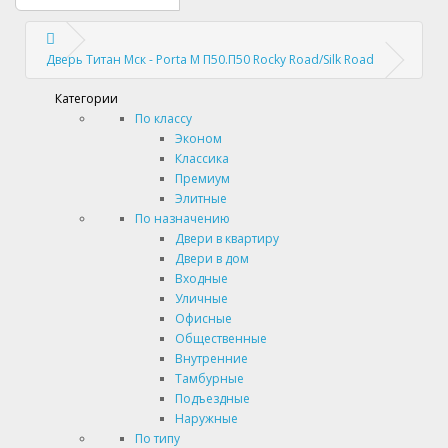
Дверь Титан Мск - Porta M П50.П50 Rocky Road/Silk Road
Категории
По классу
Эконом
Классика
Премиум
Элитные
По назначению
Двери в квартиру
Двери в дом
Входные
Уличные
Офисные
Общественные
Внутренние
Тамбурные
Подъездные
Наружные
По типу