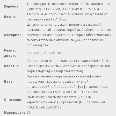
Три контура высококачественного EPDM-уплотнителя
Коробка:
(Швеция): D 14*12 мм, D 12*10 мм и Р 9*5,5 мм
140*20 мм на опорном подшипнике, обеспечивают
Петли:
открывание на 120°, 3 шт
Цельногнутая конструкция полотна и закрытый
цельнокатаный профиль коробки. Стабильно точные
Материал:
геометрические показатели, которые обеспечиваются
высокой степенью автоматизации и роботизации
производства
Размер
880*2050, 980*2050 мм.
двери:
Влагостойкая теплоизоляционная плита KNAUF Therm
Полотно:
- экологически чистый материал (не содержит фенол-
формальдегид, не выделяет фосген)
Лунный камень - индустриальная полиэфирная
Цвет:
порошковая краска с предварительной
антикоррозийной обработкой (фосфатированием)
Сертифицирован для РФ по ГОСТ 31173-2016.
Наивысшие классы по эксплуатационным
Описания:
характеристикам (1) и прочности (М5). Сертификат
POCC RU.AM05.H03178.
Маркировка:
VII