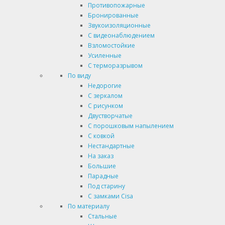
Противопожарные
Бронированные
Звукоизоляционные
С видеонаблюдением
Взломостойкие
Усиленные
С терморазрывом
По виду
Недорогие
С зеркалом
С рисунком
Двустворчатые
С порошковым напылением
С ковкой
Нестандартные
На заказ
Большие
Парадные
Под старину
С замками Cisa
По материалу
Стальные