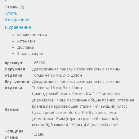
/
Отзывы (
0
)
Купить
В избранное
В сравнение
Характеристики
Установка
Доставка
Задать вопрос
Артикул:
185280
Наружная
Декоративная панель с возможностью замены.
отделка:
Толщина 16 мм, Эко Шпон
Внутренняя
Декоративная панель с возможностью замены.
отделка:
Толщина 16 мм, Эко Шпон
Цилиндровый замок: Border K 4-3 с 3 ригелями
диаметром 17 мм, массивные общие планки (ответная
планка из нержавеющей стали), 4-й (высший) класс
Замки:
Сувальдный замок: Border K 8-6 с 5 ригелями
диаметром 18 мм (один из ригелей с каленой
вставкой), 5 ключей 120 мм, 4-й (высший) класс
Толщина
1,2 мм.
стали: