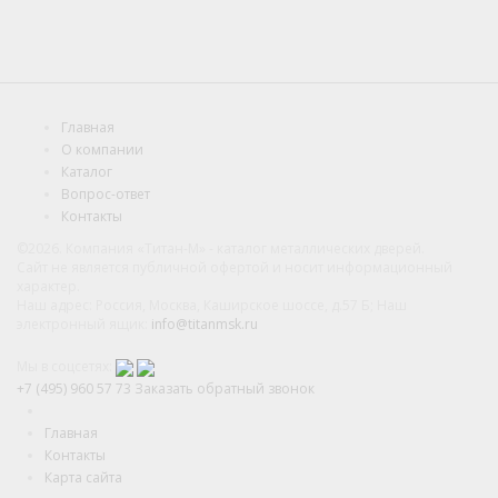
Главная
О компании
Каталог
Вопрос-ответ
Контакты
©2026. Компания «Титан-М» - каталог металлических дверей.
Сайт не является публичной офертой и носит информационный
характер.
Наш адрес: Россия, Москва, Каширское шоссе, д.57 Б; Наш
электронный ящик:
info@titanmsk.ru
Мы в соцсетях:
+7 (495) 960 57 73
Заказать обратный звонок
Главная
Контакты
Карта сайта